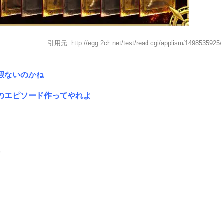
引用元: http://egg.2ch.net/test/read.cgi/applism/1498535925
暇ないのかね
のエピソード作ってやれよ
3