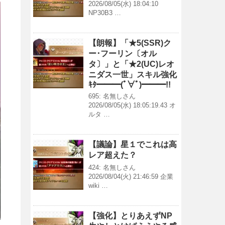
2026/08/05(水) 18:04:10
NP30B3 …
【朗報】「★5(SSR)ク
ー･フーリン〔オル
タ〕」と「★2(UC)レオ
ニダス一世」スキル強化
ｷﾀ━━━(ﾟ∀ﾟ)━━━!!
695: 名無しさん
2026/08/05(水) 18:05:19.43 オ
ルタ …
【議論】星１でこれは高
レア超えた？
424: 名無しさん
2026/08/04(火) 21:46:59 企業
wiki …
【強化】とりあえずNP