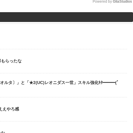
Powered by 
GliaStudios
M
u
t
？
e
部もらったな
〔オルタ〕」と「★2(UC)レオニダス一世」スキル強化ｷﾀ━━━(ﾟ
ええやろ感
いな