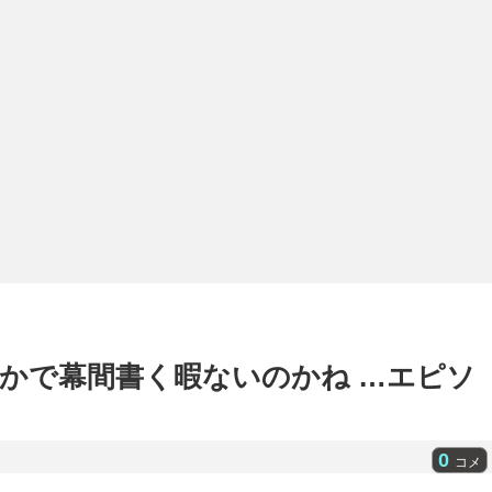
かで幕間書く暇ないのかね …エピソ
0
コメ