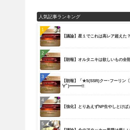
人気記事ランキング
【議論】星１でこれは高レア超えた
【朗報】オルタニキは欲しいもの全
【朗報】「★5(SSR)クー･フーリン
∀ﾟ)━━━!!
【強化】とりあえずNP生やしとけば
【議論】今のアタッカー界隈は厳し