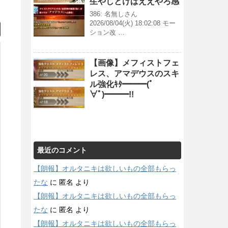
生やしとけばええやろ感
386: 名無しさん
2026/08/04(火) 18:02:08 モー
ション改 …
【画像】メフィストフェ
レス、アマデウスのスキ
ル強化ｷﾀ━━━(ﾟ
∀ﾟ)━━━!!
最近のコメント
【朗報】オルタニキは欲しいもの全部もらっ
たな
に
匿名
より
【朗報】オルタニキは欲しいもの全部もらっ
たな
に
匿名
より
【朗報】オルタニキは欲しいもの全部もらっ