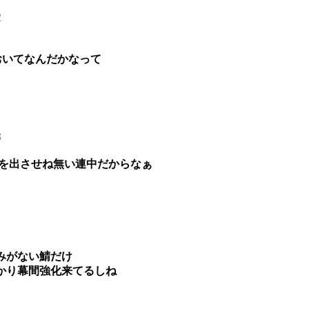
2
おいてなんだかなって
8
性を出させね無い連中だからなぁ
みがない鯖だけ
かり幕間強化来てるしね