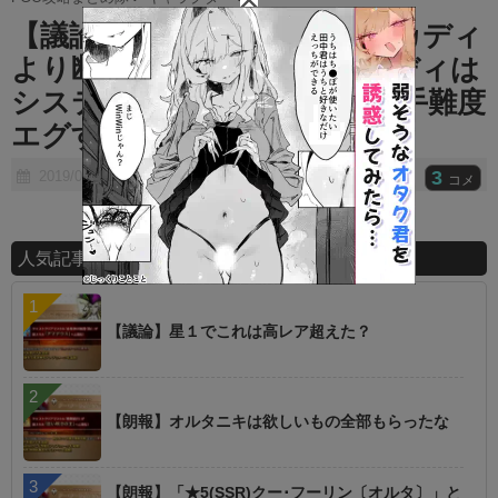
t
【議論】初心者が持つならスカディ
e
より断然マーリン！？⇐スカディは
システムのためのパーツが入手難度
エグすぎ….
3
2019/08/18
コメ
人気記事ランキング
【議論】星１でこれは高レア超えた？
【朗報】オルタニキは欲しいもの全部もらったな
【朗報】「★5(SSR)クー･フーリン〔オルタ〕」と