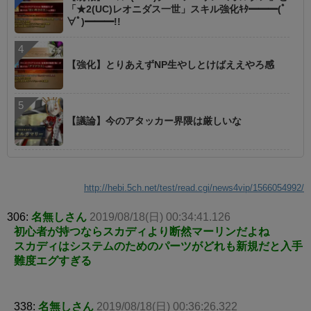
「★2(UC)レオニダス一世」スキル強化ｷﾀ━━━(ﾟ
∀ﾟ)━━━!!
【強化】とりあえずNP生やしとけばええやろ感
【議論】今のアタッカー界隈は厳しいな
http://hebi.5ch.net/test/read.cgi/news4vip/1566054992/
306:
名無しさん
2019/08/18(日) 00:34:41.126
初心者が持つならスカディより断然マーリンだよね
スカディはシステムのためのパーツがどれも新規だと入手
難度エグすぎる
338:
名無しさん
2019/08/18(日) 00:36:26.322