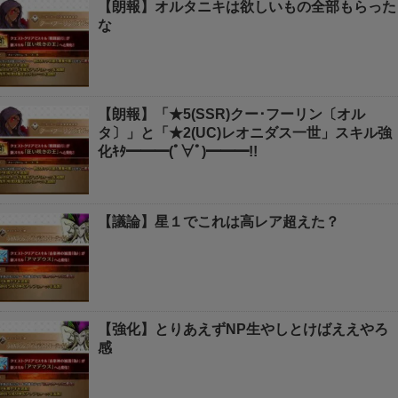
【朗報】オルタニキは欲しいもの全部もらった
な
【朗報】「★5(SSR)クー･フーリン〔オル
タ〕」と「★2(UC)レオニダス一世」スキル強
化ｷﾀ━━━(ﾟ∀ﾟ)━━━!!
【議論】星１でこれは高レア超えた？
【強化】とりあえずNP生やしとけばええやろ
感