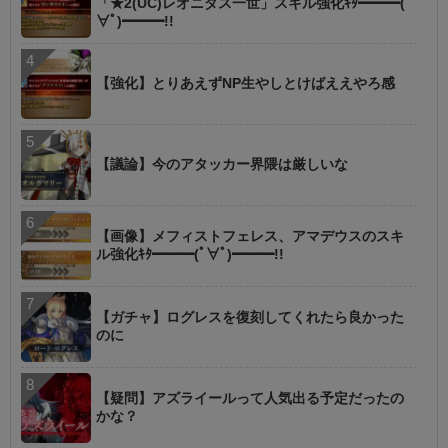
「★2(UC)レオニダス一世」スキル強化ｷﾀ━━━(ﾟ
∀ﾟ)━━━!!
【強化】とりあえずNP生やしとけばええやろ感
【議論】今のアタッカー界隈は厳しいな
【画像】メフィストフェレス、アマデウスのスキ
ル強化ｷﾀ━━━(ﾟ∀ﾟ)━━━!!
【ガチャ】ログレスを復刻してくれたら良かった
のに
【疑問】アズライールって人気出る予定だったの
かな？