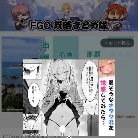
もっと見る
arrow_forward_ios
Powered by 
GliaStudios
M
u
FGO攻略まとめ隊
>
キャラクター
>