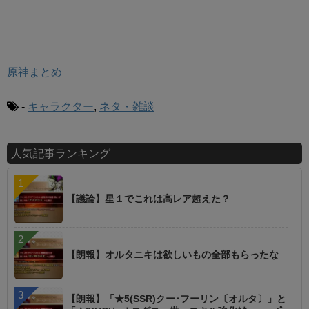
原神まとめ
-
キャラクター
,
ネタ・雑談
人気記事ランキング
【議論】星１でこれは高レア超えた？
【朗報】オルタニキは欲しいもの全部もらったな
【朗報】「★5(SSR)クー･フーリン〔オルタ〕」と