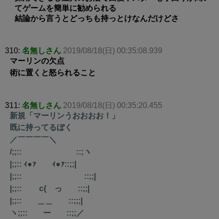
てゲームを簡単に勧められる
結論から言うとどっちも持っとけなんだけどさ
310:
名無しさん
2019/08/18(日) 00:35:08.939
マーリンの欠点
術に置くと怒られること
311:
名無しさん
2019/08/18(日) 00:35:20.455
新規「マーリンうおおおお！」
既に持ってるぼく
／￣￣￣￣＼
/;;:: ::;ヽ
|;;:: ｨ●ｧ ｨ●ｧ::;;|
|;;:: ::;;|
|;;:: c{ っ ::;;|
|;;:: ＿＿ ::;;;|
ヽ;;:: ー ::;;／