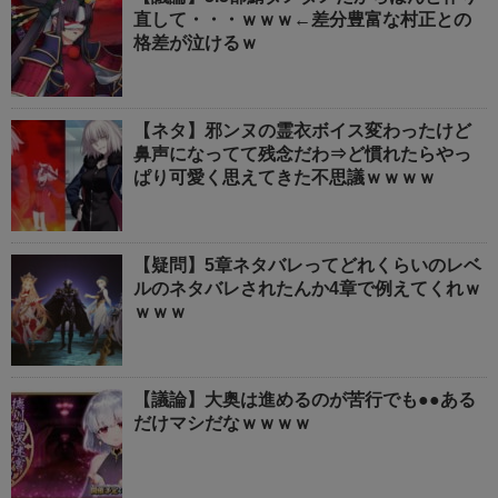
直して・・・ｗｗｗ←差分豊富な村正との
格差が泣けるｗ
【ネタ】邪ンヌの霊衣ボイス変わったけど
鼻声になってて残念だわ⇒ど慣れたらやっ
ぱり可愛く思えてきた不思議ｗｗｗｗ
【疑問】5章ネタバレってどれくらいのレベ
ルのネタバレされたんか4章で例えてくれｗ
ｗｗｗ
【議論】大奥は進めるのが苦行でも●●ある
だけマシだなｗｗｗｗ