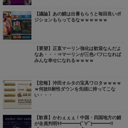
【議論】あの鯖は出番もらうと毎回良いポ
ジションもらってるなｗｗｗｗｗｗ
【要望】正直マーリン強化は歓迎なんだよ
なあ・・・⇒マーリンが三色バフになれば
みんな幸せになれるｗｗｗｗ
【悲報】沖田オルタの宝具ワロタｗｗｗｗ
ｗ何故B耐性ダウンを先頭に持ってこな
い・・・
【歓喜】かわぇぇぇ！中国・四国地方の鯖
が全員判明ｷﾀ━━━━(ﾟ∀ﾟ)━━━━!!