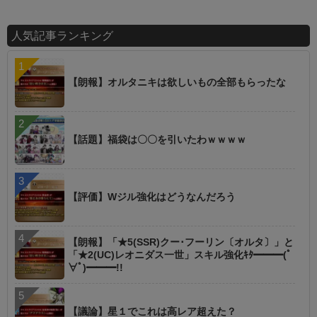
人気記事ランキング
【朗報】オルタニキは欲しいもの全部もらったな
【話題】福袋は〇〇を引いたわｗｗｗｗ
【評価】Wジル強化はどうなんだろう
【朗報】「★5(SSR)クー･フーリン〔オルタ〕」と
「★2(UC)レオニダス一世」スキル強化ｷﾀ━━━(ﾟ
∀ﾟ)━━━!!
【議論】星１でこれは高レア超えた？