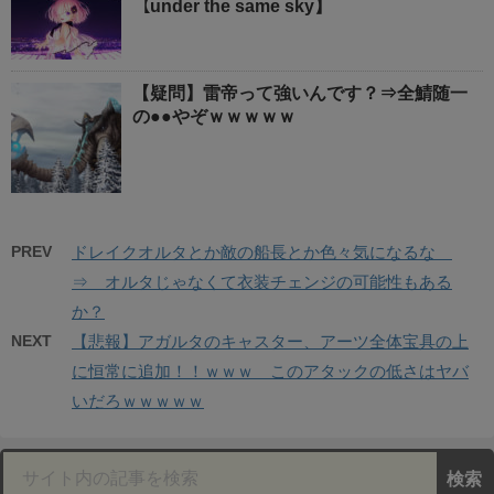
【under the same sky】
【疑問】雷帝って強いんです？⇒全鯖随一
の●●やぞｗｗｗｗｗ
PREV
ドレイクオルタとか敵の船長とか色々気になるな
⇒ オルタじゃなくて衣装チェンジの可能性もある
か？
NEXT
【悲報】アガルタのキャスター、アーツ全体宝具の上
に恒常に追加！！ｗｗｗ このアタックの低さはヤバ
いだろｗｗｗｗｗ