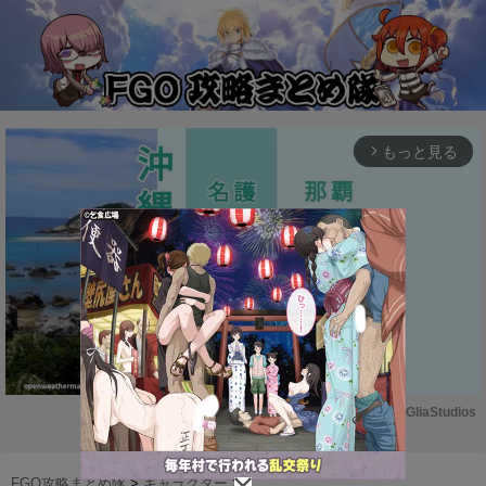
もっと見る
arrow_forward_ios
Powered by 
GliaStudios
M
u
FGO攻略まとめ隊
>
キャラクター
>