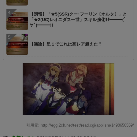
【朗報】「★5(SSR)クー･フーリン〔オルタ〕」と
「★2(UC)レオニダス一世」スキル強化ｷﾀ━━━(ﾟ
∀ﾟ)━━━!!
【議論】星１でこれは高レア超えた？
引用元: http://egg.2ch.net/test/read.cgi/applism/1498650559/