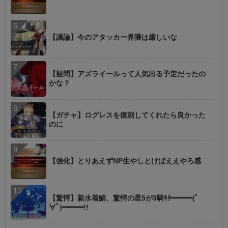
【議論】今のアタッカー界隈は厳しいな
【疑問】アズライールって人気出る予定だったの
かな？
【ガチャ】ログレスを復刻してくれたら良かった
のに
【強化】とりあえずNP生やしとけばええやろ感
【驚愕】新水着鯖、驚愕の星5が3騎ｷﾀ━━━(ﾟ
∀ﾟ)━━━!!