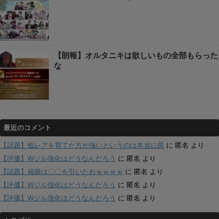
【朗報】オルタニキは欲しいもの全部もらった
な
最近のコメント
【話題】低レアを育てた方が強いというのは本当に罠
に
匿名
より
【評価】Wジル強化はどうなんだろう
に
匿名
より
【話題】福袋は〇〇を引いたわｗｗｗｗ
に
匿名
より
【評価】Wジル強化はどうなんだろう
に
匿名
より
【評価】Wジル強化はどうなんだろう
に
匿名
より