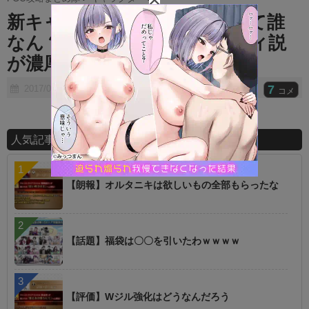
t
新キャラのショタっぽいのって誰
e
なん？ ⇒ まさかの●●リリィ説
が濃厚でワロタｗｗｗｗｗ
7
2017/06/28
コメ
人気記事ランキング
【朗報】オルタニキは欲しいもの全部もらったな
【話題】福袋は〇〇を引いたわｗｗｗｗ
【評価】Wジル強化はどうなんだろう