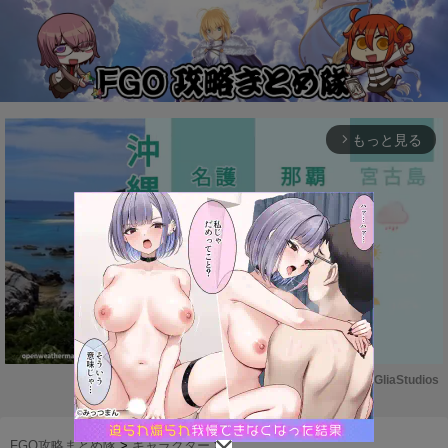
もっと見る
arrow_forward_ios
Powered by 
GliaStudios
M
u
FGO攻略まとめ隊
>
キャラクター
>