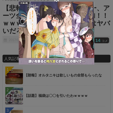
t
【悲報】アガルタのキャスター、ア
e
ーツ全体宝具の上に恒常に追加！！
ｗｗｗ このアタックの低さはヤバ
いだろｗｗｗｗｗ
14
2017/06/28
コメ
人気記事ランキング
【朗報】オルタニキは欲しいもの全部もらったな
【話題】福袋は〇〇を引いたわｗｗｗｗ