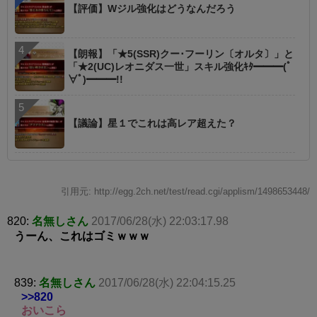
【評価】Wジル強化はどうなんだろう
【朗報】「★5(SSR)クー･フーリン〔オルタ〕」と
「★2(UC)レオニダス一世」スキル強化ｷﾀ━━━(ﾟ
∀ﾟ)━━━!!
【議論】星１でこれは高レア超えた？
引用元: http://egg.2ch.net/test/read.cgi/applism/1498653448/
820:
名無しさん
2017/06/28(水) 22:03:17.98
うーん、これはゴミｗｗｗ
839:
名無しさん
2017/06/28(水) 22:04:15.25
>>820
おいこら