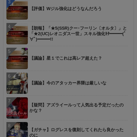
【評価】Wジル強化はどうなんだろう
【朗報】「★5(SSR)クー･フーリン〔オルタ〕」と
「★2(UC)レオニダス一世」スキル強化ｷﾀ━━━(ﾟ
∀ﾟ)━━━!!
【議論】星１でこれは高レア超えた？
【議論】今のアタッカー界隈は厳しいな
【疑問】アズライールって人気出る予定だったの
かな？
【ガチャ】ログレスを復刻してくれたら良かった
のに