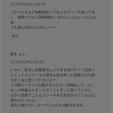
2017年6月28日 11:46 PM
これでスキルが単騎強化バフならダヴィンチ持ってる
し、雑用バフなら聖杯BBがいるからいらないんだよな
あ・・・
でも見た目的に引きたいーー
返信
匿名
より:
2017年6月29日 2:04 AM
いやー、味方に攻撃星出しバフする系のアーツ宝具と
クイッククリティカル強化を併せ持った有能スキル持
ちがくると思ってたのになー。
１.5部のイラスト公開されてから一目惚れして、そこ
そこの性能なら引こう引こうとずっと思ってたのに、
まさか直前でこんなブレーキを公式がかけてくるとは
思わなかったよ。
流石に星5アタッカーでこのステは酷すぎるわ。