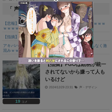
t
「 声・デザイン 」 一覧
e
【悲報】ライザさん、お●ぱいを触られてしまうｗｗｗｗ
ｗｗｗｗ
【指摘】卑弥呼の強化はぶっ壊れじゃない？
アキバハラ、乞食とテンバイヤーのせいでとんでもなく激
混みｗｗｗｗｗ
【指摘】FGOは絵柄が統一
されてないから嫌って人も
いるけど
2024/12/29 23:31
声・デザイン
19
コメ