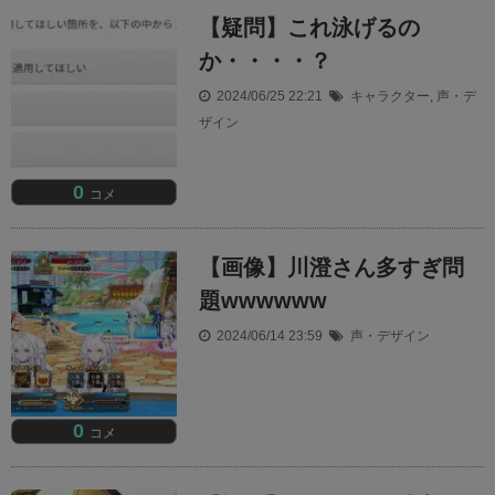
【疑問】これ泳げるの
か・・・・？
2024/06/25 22:21
キャラクター
,
声・デ
ザイン
0
コメ
【画像】川澄さん多すぎ問
題wwwwww
2024/06/14 23:59
声・デザイン
0
コメ