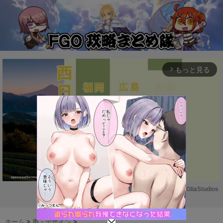
もっと見る
arrow_forward_ios
Powered by 
GliaStudios
M
u
ホーム
>
声・デザイン
>