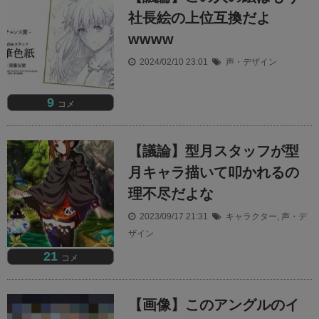
社長絵の上位互換だよ
wwww
2024/02/10 23:01
声・デザイン
9
コメ
【議論】型月スタッフが型
月キャラ描いて叩かれるの
理不尽だよな
2023/09/17 21:31
キャラクター
,
声・デ
ザイン
21
コメ
【画像】このアングルのイ