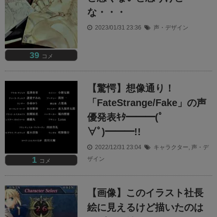
な・・・
2023/01/31 23:36
声・デザイン
39
コメ
【驚愕】想像通り！
「FateStrange/Fake」の声
優発表ｷﾀ━━━(ﾟ
∀ﾟ)━━━!!
2022/12/31 23:04
キャラクター
,
声・デ
1
ザイン
コメ
【画像】このイラスト社長
絵に見えるけど描いたのは