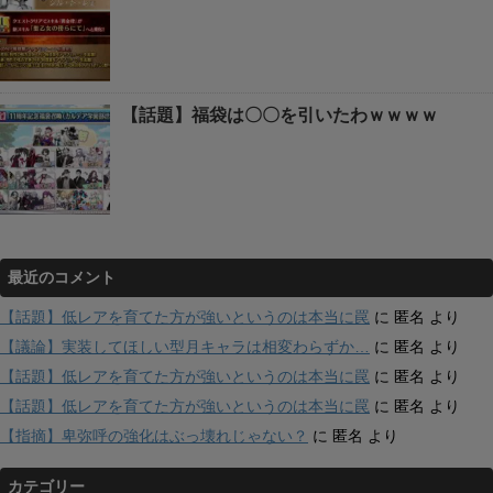
【話題】福袋は〇〇を引いたわｗｗｗｗ
最近のコメント
【話題】低レアを育てた方が強いというのは本当に罠
に
匿名
より
【議論】実装してほしい型月キャラは相変わらずか…
に
匿名
より
【話題】低レアを育てた方が強いというのは本当に罠
に
匿名
より
【話題】低レアを育てた方が強いというのは本当に罠
に
匿名
より
【指摘】卑弥呼の強化はぶっ壊れじゃない？
に
匿名
より
カテゴリー