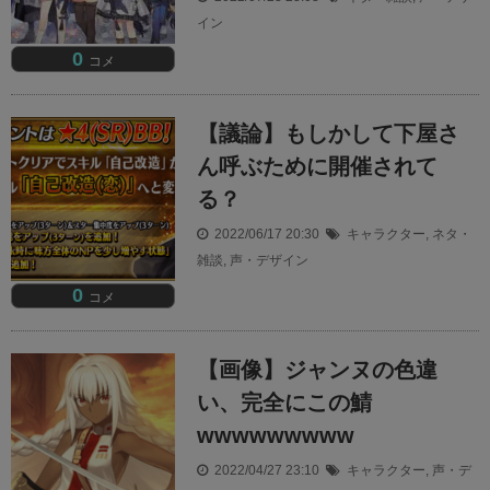
イン
0
コメ
【議論】もしかして下屋さ
ん呼ぶために開催されて
る？
2022/06/17 20:30
キャラクター
,
ネタ・
雑談
,
声・デザイン
0
コメ
【画像】ジャンヌの色違
い、完全にこの鯖
wwwwwwwww
2022/04/27 23:10
キャラクター
,
声・デ