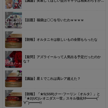
【議論】実装してほしい型月キャラは相変わらずか…
【話題】福袋は〇〇を引いたわｗｗｗｗ
【朗報】オルタニキは欲しいもの全部もらったな
【疑問】アズライールって人気出る予定だったのか
な？
【議論】星１でこれは高レア超えた？
【朗報】「★5(SSR)クー･フーリン〔オルタ〕」と
「★2(UC)レオニダス一世」スキル強化ｷﾀ━━━(ﾟ
∀ﾟ)━━━!!