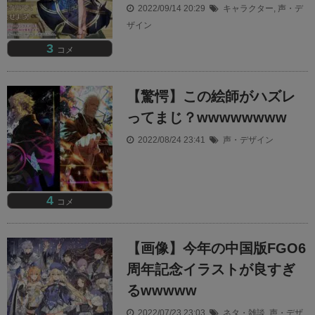
2022/09/14 20:29
キャラクター
,
声・デ
ザイン
3
コメ
【驚愕】この絵師がハズレ
ってまじ？wwwwwwww
2022/08/24 23:41
声・デザイン
4
コメ
【画像】今年の中国版FGO6
周年記念イラストが良すぎ
るwwwww
2022/07/23 23:03
ネタ・雑談
,
声・デザ