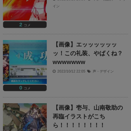
イン
2
コメ
【画像】エッッッッッッ
ッ！この礼装、やばくね？
wwwwwww
2022/10/12 22:05
声・デザイン
0
コメ
【画像】壱与、山南敬助の
再臨イラストがこち
ら！！！！！！！！