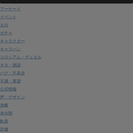
アーケード
イベント
エロ
ガチャ
キャラクター
キャラバン
コロシアム・デュエル
ネタ・雑談
バグ・不具合
不満・要望
公式情報
声・デザイン
攻略
未分類
歓喜
評価