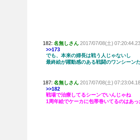
182:
名無しさん
2017/07/08(土) 07:20:44.2
>>173
でも、本来の婦長は戦う人じゃないし
最終絵が躍動感のある戦闘のワンシーン
187:
名無しさん
2017/07/08(土) 07:23:04.1
>>182
戦場で治療してるシーンでいんじゃね
1周年絵でケーカに包帯巻いてるのはあっ