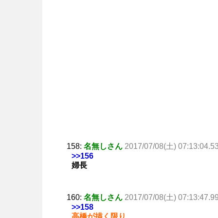
158:
名無しさん
2017/07/08(土) 07:13:04.5
>>156
婦長
160:
名無しさん
2017/07/08(土) 07:13:47.9
>>158
高橋が描く限り…