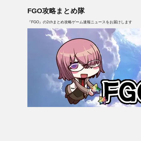
FGO攻略まとめ隊
『FGO』の2chまとめ攻略ゲーム速報ニュースをお届けします