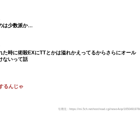
4
のは少数派か…
9
た時に術殺EXにTTとかは溢れかえってるからさらにオール
けないって話
1
するんじゃ
引用元：https://mi.5ch.net/test/read.cgi/news4vip/1650491978