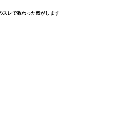
5
のスレで教わった気がします
8