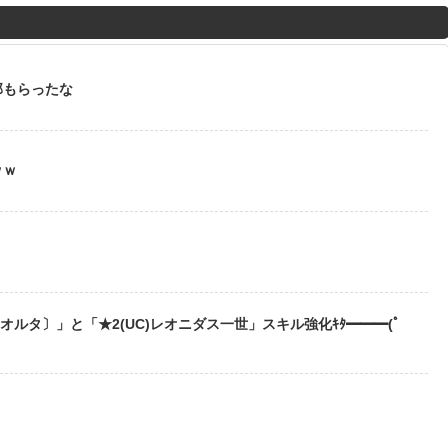
M
u
t
部もらったな
e
ｗｗ
う
〔オルタ〕」と「★2(UC)レオニダス一世」スキル強化ｷﾀ━━━(ﾟ
？