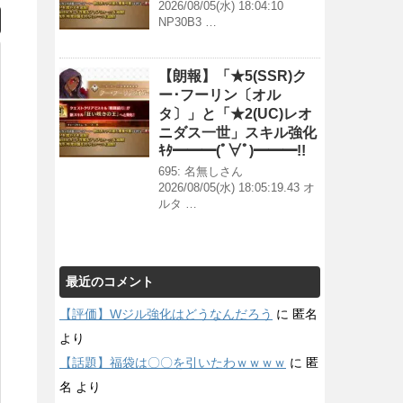
2026/08/05(水) 18:04:10
NP30B3 …
【朗報】「★5(SSR)ク
ー･フーリン〔オル
タ〕」と「★2(UC)レオ
ニダス一世」スキル強化
ｷﾀ━━━(ﾟ∀ﾟ)━━━!!
695: 名無しさん
2026/08/05(水) 18:05:19.43 オ
ルタ …
最近のコメント
【評価】Wジル強化はどうなんだろう
に
匿名
より
【話題】福袋は〇〇を引いたわｗｗｗｗ
に
匿
名
より