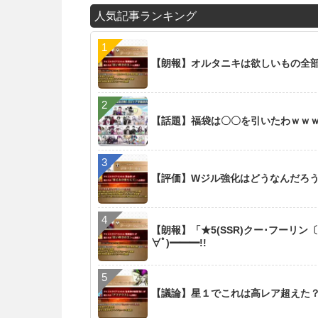
人気記事ランキング
【朗報】オルタニキは欲しいもの全
【話題】福袋は〇〇を引いたわｗｗ
【評価】Wジル強化はどうなんだろ
【朗報】「★5(SSR)クー･フーリン
∀ﾟ)━━━!!
【議論】星１でこれは高レア超えた