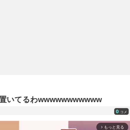
いてるわwwwwwwwwwww
0
コメ
もっと見る
arrow_forward_ios