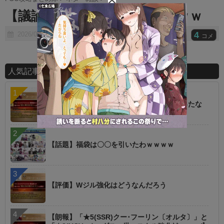
t
【議論】終章前後のこれなにｗｗ
e
4
2026/01/21
コメ
人気記事ランキング
【朗報】オルタニキは欲しいもの全部もらったな
【話題】福袋は〇〇を引いたわｗｗｗｗ
【評価】Wジル強化はどうなんだろう
【朗報】「★5(SSR)クー･フーリン〔オルタ〕」と