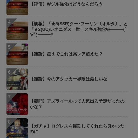
【評価】Wジル強化はどうなんだろう
【朗報】「★5(SSR)クー･フーリン〔オルタ〕」と
「★2(UC)レオニダス一世」スキル強化ｷﾀ━━━(ﾟ
∀ﾟ)━━━!!
【議論】星１でこれは高レア超えた？
【議論】今のアタッカー界隈は厳しいな
【疑問】アズライールって人気出る予定だったの
かな？
【ガチャ】ログレスを復刻してくれたら良かった
のに