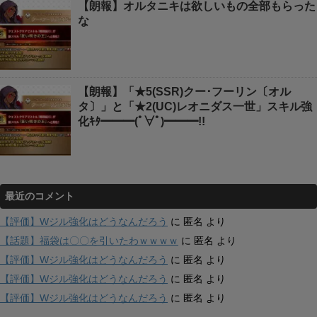
【朗報】オルタニキは欲しいもの全部もらった
な
【朗報】「★5(SSR)クー･フーリン〔オル
タ〕」と「★2(UC)レオニダス一世」スキル強
化ｷﾀ━━━(ﾟ∀ﾟ)━━━!!
最近のコメント
【評価】Wジル強化はどうなんだろう
に
匿名
より
【話題】福袋は〇〇を引いたわｗｗｗｗ
に
匿名
より
【評価】Wジル強化はどうなんだろう
に
匿名
より
【評価】Wジル強化はどうなんだろう
に
匿名
より
【評価】Wジル強化はどうなんだろう
に
匿名
より