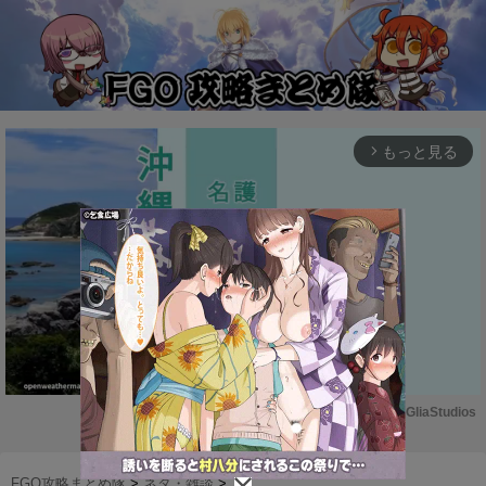
もっと見る
arrow_forward_ios
Powered by 
GliaStudios
M
u
FGO攻略まとめ隊
>
ネタ・雑談
>