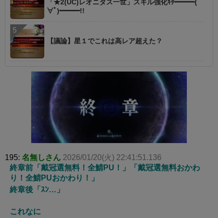
「★2(UC)レオニダス一世」スキル強化ｷﾀ━━━(ﾟ
∀ﾟ)━━━!!
【議論】星１でこれは高レア超えた？
195:
名無しさん
2026/01/20(火) 22:41:51.136
終章前「戴冠選無料！全鯖PU！」「戴冠選無料おかわ
り！全鯖PUおかわり！」
終章後「ｽﾝ…」
これなに