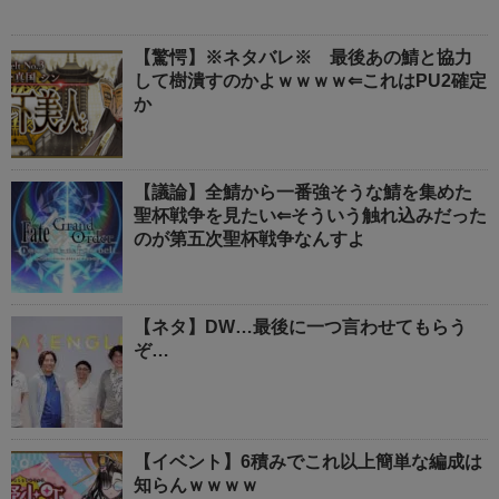
【驚愕】※ネタバレ※ 最後あの鯖と協力
して樹潰すのかよｗｗｗｗ⇐これはPU2確定
か
【議論】全鯖から一番強そうな鯖を集めた
聖杯戦争を見たい⇐そういう触れ込みだった
のが第五次聖杯戦争なんすよ
【ネタ】DW…最後に一つ言わせてもらう
ぞ…
【イベント】6積みでこれ以上簡単な編成は
知らんｗｗｗｗ