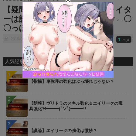
t
【疑問】結局今回のシナリオライタ
e
ーは誰なんだろうなｗｗｗｗｗ←〇
〇っぽさはあるんだがｗｗｗ
1
2019/03/30
コメ
人気記事ランキング
【指摘】卑弥呼の強化はぶっ壊れじゃない？
【朗報】ヴリトラのスキル強化＆エイリークの宝
具強化ｷﾀ━━━(ﾟ∀ﾟ)━━━!!
【議論】エイリークの強化は微妙？