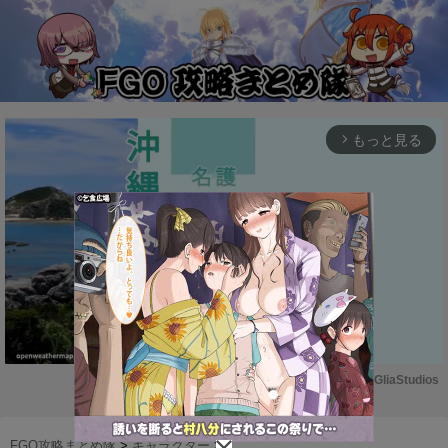
もっと見る
arrow_forward_ios
Powered by 
GliaStudios
M
u
FGO攻略まとめ隊
>
キャラクター
>