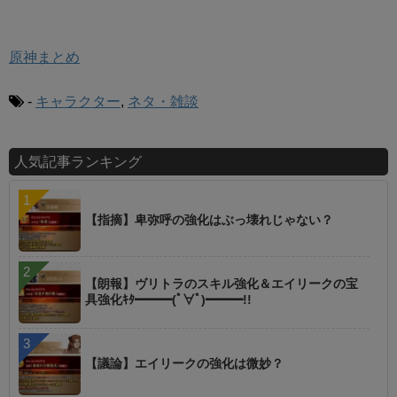
原神まとめ
-
キャラクター
,
ネタ・雑談
人気記事ランキング
【指摘】卑弥呼の強化はぶっ壊れじゃない？
【朗報】ヴリトラのスキル強化＆エイリークの宝
具強化ｷﾀ━━━(ﾟ∀ﾟ)━━━!!
【議論】エイリークの強化は微妙？