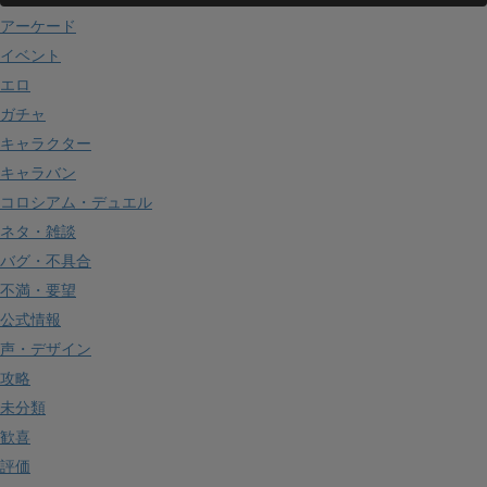
アーケード
イベント
エロ
ガチャ
キャラクター
キャラバン
コロシアム・デュエル
ネタ・雑談
バグ・不具合
不満・要望
公式情報
声・デザイン
攻略
未分類
歓喜
評価