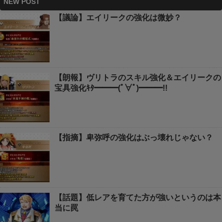
NEW POST
【議論】エイリークの強化は微妙？
【朗報】ヴリトラのスキル強化＆エイリークの
宝具強化ｷﾀ━━━(ﾟ∀ﾟ)━━━!!
【指摘】卑弥呼の強化はぶっ壊れじゃない？
【話題】低レアを育てた方が強いというのは本
当に罠