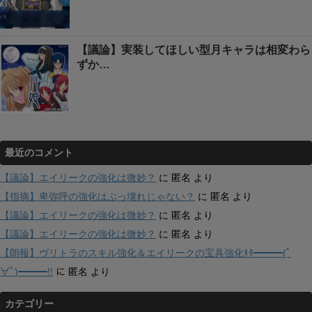
【議論】実装してほしい型月キャラは相変わら
ずか…
最近のコメント
【議論】エイリークの強化は微妙？
に
匿名
より
【指摘】卑弥呼の強化はぶっ壊れじゃない？
に
匿名
より
【議論】エイリークの強化は微妙？
に
匿名
より
【議論】エイリークの強化は微妙？
に
匿名
より
【朗報】ヴリトラのスキル強化＆エイリークの宝具強化ｷﾀ━━━(ﾟ
∀ﾟ)━━━!!
に
匿名
より
カテゴリー